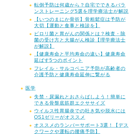
転倒予防は何歳から？自宅でできるバラ
ンストレーニング5選を理学療法士が解説
【いつのまにか骨折】骨粗鬆症は予防が
大切【運動と食事と検診を】
ピロリ菌と胃がんの関係とは？検査・除
菌の受け方と大腸がん検診【理学療法士
が解説】
【健康寿命と平均寿命の違い】健康寿命
延ばす5つのポイント
フレイル・サルコペニア予防が高齢者の
介護予防と健康寿命延伸に繋がる
医学
失禁・尿漏れとおさらばしよう！簡単に
できる骨盤底筋群エクササイズ
ウイルス性胃腸炎での吐き気や脱水には
OS1ゼリーがオススメ
オススメのランバーサポート3選！【デス
クワークや運転の腰痛予防】