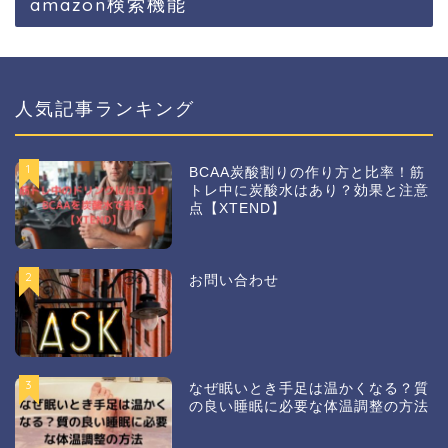
amazon検索機能
人気記事ランキング
1
BCAA炭酸割りの作り方と比率！筋
トレ中に炭酸水はあり？効果と注意
点【XTEND】
2
お問い合わせ
3
なぜ眠いとき手足は温かくなる？質
の良い睡眠に必要な体温調整の方法