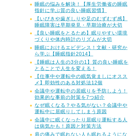
睡眠の悩みを解決！【厚生労働省の睡眠
指針に学ぶ質の良い睡眠習慣】
【いびきや歯ぎしりや足のむずむず感】
睡眠障害は早期発見・早期治療が大切
【良い睡眠をとるため】眠りやすい環境
づくりや体内時計のリズムが大切
睡眠におけるエビデンス！文献・研究か
ら学ぶ【睡眠指針2014】
【睡眠は人生の3分の1】質の良い睡眠を
とることで人生を変える！
【仕事中や運転中の眠気覚ましにオスス
メ】即効性のある対処法12個
会議中や運転中の居眠りを予防しよう！
効果的な事前の対策を7つ紹介
なぜ眠くなる？やる気がない？会議中や
運転中に居眠りしてしまう原因
会議中に眠くなったり居眠り運転する人
は病気かも！原因と対策方法
肩の痛みで眠れない人も眠れるようにな