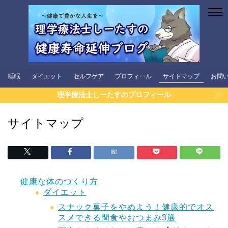
睡眠
ダイエット
セルフケア
プロフィール
サイトマップ
お問
理学療法士しーたすのプロフィール
サイトマップ
健康な体のつくり方
ダイエット
スナック菓子をやめよう！健康的でオス
スメできる間食やおつまみ3選