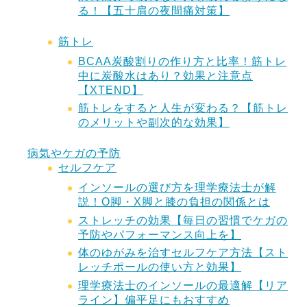
る！【五十肩の夜間痛対策】
筋トレ
BCAA炭酸割りの作り方と比率！筋トレ
中に炭酸水はあり？効果と注意点
【XTEND】
筋トレをすると人生が変わる？【筋トレ
のメリットや副次的な効果】
病気やケガの予防
セルフケア
インソールの選び方を理学療法士が解
説！O脚・X脚と膝の負担の関係とは
ストレッチの効果【毎日の習慣でケガの
予防やパフォーマンス向上を】
体のゆがみを治すセルフケア方法【スト
レッチポールの使い方と効果】
理学療法士のインソールの最適解【リア
ライン】偏平足にもおすすめ