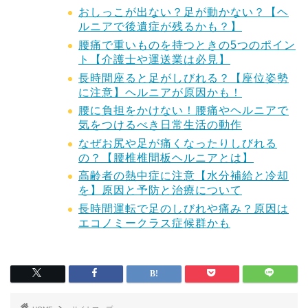
おしっこが出ない？足が動かない？【ヘ
ルニアで後遺症が残るかも？】
腰痛で重いものを持つときの5つのポイン
ト【介護士や運送業は必見】
長時間座ると足がしびれる？【座位姿勢
に注意】ヘルニアが原因かも！
腰に負担をかけない！腰痛やヘルニアで
気をつけるべき日常生活の動作
なぜお尻や足が痛くなったりしびれる
の？【腰椎椎間板ヘルニアとは】
高齢者の熱中症に注意【水分補給と冷却
を】原因と予防と治療について
長時間運転で足のしびれや痛み？原因は
エコノミークラス症候群かも