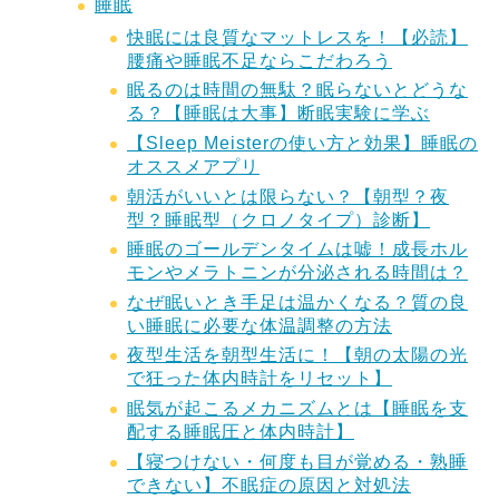
睡眠
快眠には良質なマットレスを！【必読】
腰痛や睡眠不足ならこだわろう
眠るのは時間の無駄？眠らないとどうな
る？【睡眠は大事】断眠実験に学ぶ
【Sleep Meisterの使い方と効果】睡眠の
オススメアプリ
朝活がいいとは限らない？【朝型？夜
型？睡眠型（クロノタイプ）診断】
睡眠のゴールデンタイムは嘘！成長ホル
モンやメラトニンが分泌される時間は？
なぜ眠いとき手足は温かくなる？質の良
い睡眠に必要な体温調整の方法
夜型生活を朝型生活に！【朝の太陽の光
で狂った体内時計をリセット】
眠気が起こるメカニズムとは【睡眠を支
配する睡眠圧と体内時計】
【寝つけない・何度も目が覚める・熟睡
できない】不眠症の原因と対処法