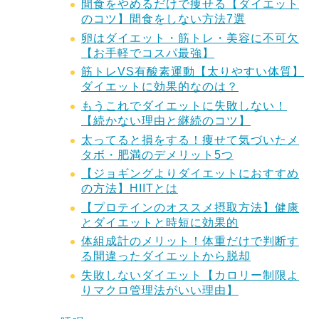
間食をやめるだけで痩せる【ダイエット
のコツ】間食をしない方法7選
卵はダイエット・筋トレ・美容に不可欠
【お手軽でコスパ最強】
筋トレVS有酸素運動【太りやすい体質】
ダイエットに効果的なのは？
もうこれでダイエットに失敗しない！
【続かない理由と継続のコツ】
太ってると損をする！痩せて気づいたメ
タボ・肥満のデメリット5つ
【ジョギングよりダイエットにおすすめ
の方法】HIITとは
【プロテインのオススメ摂取方法】健康
とダイエットと時短に効果的
体組成計のメリット！体重だけで判断す
る間違ったダイエットから脱却
失敗しないダイエット【カロリー制限よ
りマクロ管理法がいい理由】