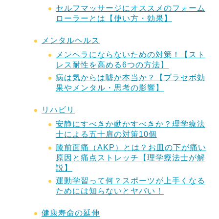
セルフマッサージにオススメのフォーム
ローラーとは【使い方・効果】
メンタルヘルス
メンヘラにならないための対策！【スト
レス耐性を高める6つの方法】
病は気からは嘘か本当か？【プラセボ効
果やメンタル・思考の影響】
リハビリ
安静にすべきか動かすべきか？理学療法
士による五十肩の対策10個
膝前面痛（AKP）とは？お皿の下が痛い
原因と痛点ストレッチ【理学療法士が解
説】
運動学習って何？スポーツが上手くなる
ためには知らないとヤバい！
健康寿命の延伸