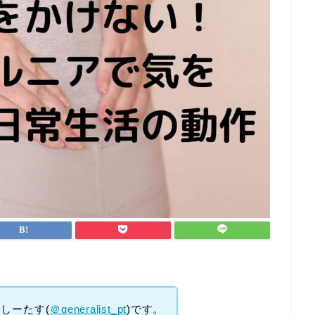
しーたす(
＠generalist_pt
)です。